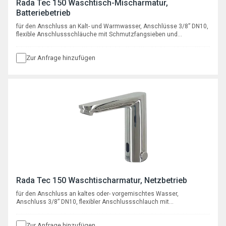
Rada Tec 150 Waschtisch-Mischarmatur,
Batteriebetrieb
für den Anschluss an Kalt- und Warmwasser, Anschlüsse 3/8” DN10,
flexible Anschlussschläuche mit Schmutzfangsieben und
Rückschlagventilen, mit Batterie 6V Typ CRP2, Auslaufhöhe 114 mm
mit Ausladung 122 mm, Strahlwinkel 20°, Durchfluss 6 l/min bei 3 bar,
Zur Anfrage hinzufügen
mit programmierbarer Hygienespülfunktion.
Rada Tec 150 Waschtischarmatur, Netzbetrieb
für den Anschluss an kaltes oder- vorgemischtes Wasser,
Anschluss 3/8” DN10, flexibler Anschlussschlauch mit
Schmutzfangsieb und Rückschlagventil, mit Netzteil 230V AC / 6V
DC, Auslaufhöhe 114 mm mit Ausladung 122 mm, Strahlwinkel 20°,
Zur Anfrage hinzufügen