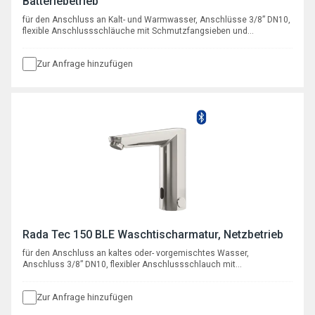
Batteriebetrieb
für den Anschluss an Kalt- und Warmwasser, Anschlüsse 3/8” DN10,
flexible Anschlussschläuche mit Schmutzfangsieben und
Rückschlagventilen, Batteriebetrieb 6 V DC, Auslaufhöhe 114 mm mit
Ausladung 122 mm, Strahlwinkel 20°, Durchfluss 6 l/min bei 3 bar, mit
Zur Anfrage hinzufügen
programmierbarer Hygienespülfunktion.
Rada Tec 150 BLE Waschtischarmatur, Netzbetrieb
für den Anschluss an kaltes oder- vorgemischtes Wasser,
Anschluss 3/8” DN10, flexibler Anschlussschlauch mit
Schmutzfangsieb und Rückschlagventil, für Netzbetrieb 12 V DC,
Auslaufhöhe 114 mm mit Ausladung 122 mm, Strahlwinkel 20°,
Zur Anfrage hinzufügen
Durchfluss 6 l/min bei 3 bar, mit programmierbarer
Hygienespülfunktion.