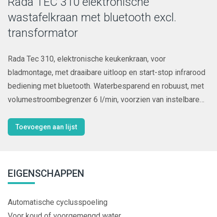
Rada TEC 310 elektronische
wastafelkraan met bluetooth excl.
transformator
Rada Tec 310, elektronische keukenkraan, voor
bladmontage, met draaibare uitloop en start-stop infrarood
bediening met bluetooth. Waterbesparend en robuust, met
volumestroombegrenzer 6 l/min, voorzien van instelbare
intelligente* automatische cyclusspoeling.
Programmeerbaar en uit te lezen via bluetooth App, met
Toevoegen aan lijst
registratie van max. 350 cyclusspoelingen.
EIGENSCHAPPEN
Automatische cyclusspoeling
Voor koud of voorgemengd water