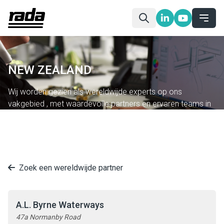
NEW ZEALAND
Wij worden gezien als wereldwijde experts op ons
vakgebied , met waardevolle partners en ervaren teams in
20 landen.
Zoek een wereldwijde partner
A.L. Byrne Waterways
47a Normanby Road