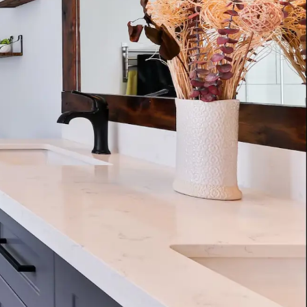
0 rvs
Rada V212 rvs
neel
douchepaneel met hybride
batterij
oxeerd r.v.s.
, voor koud of
Rada wit geëpoxeerd r.v.s.
water, type V300.
douchepaneel voor koud of
end en robuust, met
voorgemengd water, type V212.
nfraroodbediening en ½"
Waterbesparend en robuust,
l. Spoeltijd instelbaar,
n aan lijst
Toevoegen aan lijst
zelfsluitend met piëzo
ng instelbaar. Met
druktoetsbediening met instelbare
ende douchekop, type
douchetijd en cyclusspoeling, voor
. Met kogelafsluiter,
voorgemengd water. Wordt geleverd
el en flexibele
met magneetventiel en geïntegreerde
ing ½” wartel. Extra
HEC batterij met levensduur van
da Pulse besturingskast
minimaal 10 jaar. Met
waterbesparende douchekop, type
Rada VR106RC. Met afsluiter en
flexibele slangaansluiting met ½”