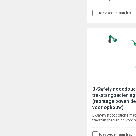
uitvoering 45°, breedte 2
voorsprong 330mm, Vol
Toevoegen aan lijst
14 l/min, aansluiting 1/2"
voor opbouw leidingwerk.
B-Safety nooddouc
trekstangbediening
(montage boven de
voor opbouw)
B-Safety nooddouche met
trekstangbediening voor
boven de deur, voor opbo
leidingwerk. Voorsprong 
Toevoegen aan lijst
installatiehoogte 2345 m