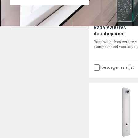
Filter wissen
Rada V200 rvs
douchepaneel
Rada wit geëpoxeerd r.v.s.
douchepaneel voor koud o
voorgemengd water, type 
Waterbesparend
en robuust, zelfsluitend,
Control piëzo druktoetsbe
Toevoegen aan lijst
½" magneetventiel. Met e
vaste spoeltijd van 30 se
vaste cyclusspoeling van
72 uur geen gebruik, met 
functie. Met waterbespar
douchekop, type Rada VR
kogelafsluiter en flexibele
slangaansluiting met ½” w
boven- of achteraansluitin
Rada netadapter 230/12 V