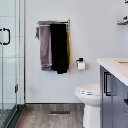
Rada V500 rvs
Rada V30
douchepaneel
douchepa
l met
Rada wit geëpoxeerd r.v.s.
Rada wit geëp
douchepaneel, voor koud of
douchepaneel
met
voorgemengd water, type V500.
voorgemengd 
rsterkt
Waterbesparend en robuust, met
Waterbespar
 mm knel.
Rada Outlook infraroodbediening.
Rada Pulse i
Spoeltijd instelbaar, cyclusspoeling
magneetventie
Toevoegen aan lijst
Toevoege
instelbaar via Rada Outlook digitale
cyclusspoeli
mengkraan. Met waterbesparende
waterbespar
douchekop, type Rada VR106RC. Met
Rada VR106RC
flexibele slangaansluiting ½” wartel en
magneetventi
afsluiter, voor boven- of
slangaansluit
achteraansluiting. Extra benodigd
benodigd: Ra
Rada Outlook digitale mengkraan.