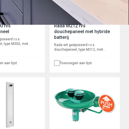
wartel voor boven- of
achteraansluiting.
0 rvs
Rada M212 rvs
neel
douchepaneel met hybride
batterij
oxeerd r.v.s.
l, type M300, met
Rada wit geëpoxeerd r.v.s.
e, door de gebruiker te
douchepaneel, type M212, met
ermostaatkraan.
geïntegreerde thermostaatkraan.
end en robuust, met
Waterbesparend en robuust,
nfraroodbediening.
n aan lijst
Toevoegen aan lijst
zelfsluitend met piëzo
telbaar, cyclusspoeling
druktoetsbediening met instelbare
Met waterbesparende
douchetijd en cyclusspoeling. Wordt
type Rada VR106RC,
geleverd met magneetventiel en
ers, magneetventiel en
geïntegreerde HEC batterij met
ngaansluitingen ½” wartel.
levensduur van minimaal 10 jaar. Met
gd Rada Pulse centrale
waterbesparende douchekop, type
st.
Rada VR106RC. Met afsluiters en
flexibele slangaansluitingen met
½” wartel voor boven- of
achteraansluiting.