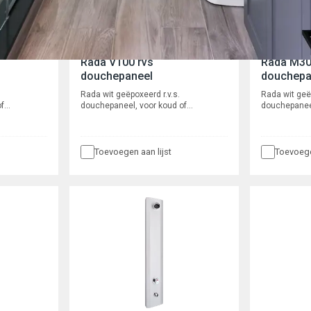
Rada V100 rvs
Rada M30
douchepaneel
douchepa
Rada wit geëpoxeerd r.v.s.
Rada wit geëp
f
douchepaneel, voor koud of
douchepanee
V200.
voorgemengd water, type V100.
geïntegreerd
Waterbesparend en robuust, met
bedienen, th
 met Mono
Presto 50, mechanisch zelfsluitende
Waterbespar
diening en
kraan met instelbare volumestroom
Rada Pulse i
Toevoegen aan lijst
Toevoege
en
en zelfreinigend onderhoudsarm
Spoeltijd ins
c. en een
binnenwerk. Spoeltijd ca. 30
instelbaar. 
 60 sec. na
seconden. Met waterbesparende
douchekop, 
startstop
douchekop, type Rada VR106RC. Met
kogelafsluit
ende
flexibele slangaansluiting ½” wartel.
flexibele sla
106RC. Met
Extra benodi
besturingska
artel voor
g. Inclusief
 AC.