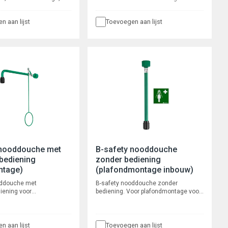
5°, breedte 240mm. met
testen zonder wateroverlast. De
. Volumestroom 14 l/min,
testunit bestaat uit 3 delen en is
n aan lijst
Toevoegen aan lijst
1/2" buitendraad
eenvoudig uit elkaar te halen voor
opslag. Tankinhoud 30 liter, gewicht 7
kg, afmetingen (h x b x d) 2100 x 440 x
440 mm.
 nooddouche met
B-safety nooddouche
bediening
zonder bediening
tage)
(plafondmontage inbouw)
oddouche met
B-safety nooddouche zonder
iening voor
bediening. Voor plafondmontage voor
 voor inbouw
inbouw leidingwerk. Hoogte 560 mm,
 Voorsprong 605 mm,
aansluiting 3/4" binnendraad.
tang 700 mm, aansluiting
raad.
n aan lijst
Toevoegen aan lijst