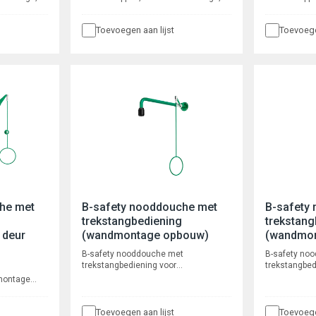
40mm.,
uitvoering 45°, breedte 240mm. Voor
uitvoering 4
umestroom
inbouw leidingwerk. Volumestroom 14
bladdoorvoor
Toevoegen aan lijst
Toevoege
 buitendraad
l/min, aansluiting 3/4" buitendraad
aansluiting 
he met
B-safety nooddouche met
B-safety
trekstangbediening
trekstang
 deur
(wandmontage opbouw)
(wandmon
B-safety nooddouche met
B-safety no
trekstangbediening voor
trekstangbed
wandmontage voor opbouw
wandmontage
 montage
leidingwerk. Voorsprong 625 mm,
leidingwerk.
uw
lengte trekstang 700 mm, aansluiting
lengte treks
630 mm,
3/4" binnendraad.
3/4" buitend
Toevoegen aan lijst
Toevoege
m, lengte