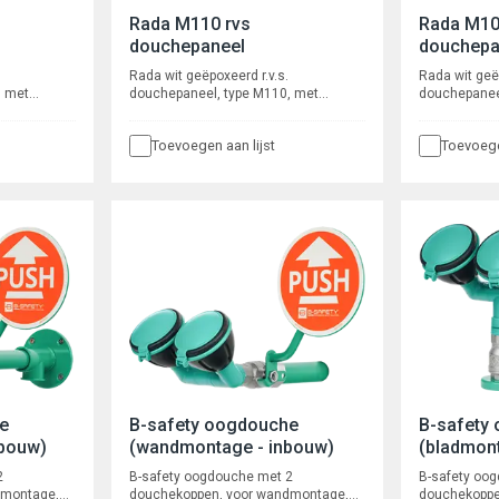
Rada M110 rvs
Rada M10
douchepaneel
douchepa
Rada wit geëpoxeerd r.v.s.
Rada wit geëp
, met
douchepaneel, type M110, met
douchepanee
bruiker te
geïntegreerde, door de gebruiker te
geïntegreerde
aan met
bedienen, thermostaatkraan met
te bedienen,
Toevoegen aan lijst
Toevoege
 op simpele
mogelijkheid om de kraan op simpele
thermostaat
h te
wijze handmatig thermisch te
en robuust, 
arend en
desinfecteren. Waterbesparend en
mechanisch 
l 130 piëzo
robuust, met Presto 50 mechanisch
instelbare v
een vaste
zelfsluitende kraan met instelbare
zelfreinige
een vaste
volumestroom en zelfreinigend
binnenwerk. S
. na 72 uur
onderhoudsarm binnenwerk. Spoeltijd
seconden. M
op functie.
ca. 30 seconden. Met
douchekop, 
chekop,
waterbesparende douchekop, type
kogelafsluite
KIWA keur
Rada VR106RC, kogelafsluiters en
slangaanslui
luiters,
flexibele slangaansluitingen met ½”
le
wartel.
 wartel,
uiting.
r 230/12V
e
B-safety oogdouche
B-safety
bouw)
(wandmontage - inbouw)
(bladmon
2
B-safety oogdouche met 2
B-safety oo
dmontage,
douchekoppen, voor wandmontage,
douchekoppe