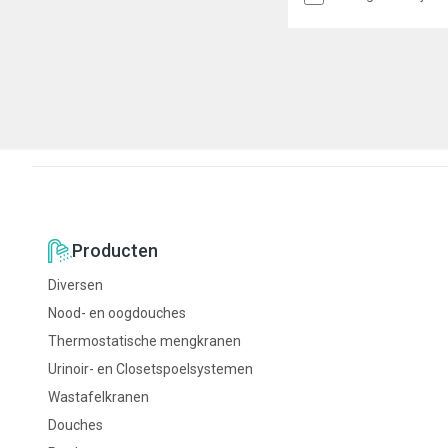
trekstang 700 mm, aanslu
binnendraad.
Producten
Diversen
Nood- en oogdouches
Thermostatische mengkranen
Urinoir- en Closetspoelsystemen
Wastafelkranen
Douches