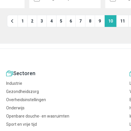
iting 3/4"
1
2
3
4
5
6
7
8
9
10
11
Sectoren
Industrie
Gezondheidszorg
Overheidsinstellingen
Onderwijs
Openbare douche- en wasruimten
Sport en vrije tijd