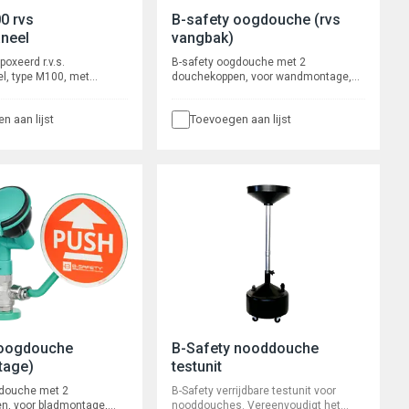
0 rvs
B-safety oogdouche (rvs
neel
vangbak)
oxeerd r.v.s.
B-safety oogdouche met 2
l, type M100, met
douchekoppen, voor wandmontage,
, niet door de gebruiker
rechte uitvoering, breedte 425 mm,
 Rada Mini
voorsprong 385 mm, aanlsuiting 3/4"
n aan lijst
Toevoegen aan lijst
kraan. Waterbesparend
binnendraad. Afvoer 5/4" buitendraad.
met Presto 50
zelfsluitende kraan met
olumestroom en
nd onderhoudsarm
poeltijd ca. 30
et waterbesparende
type Rada VR106RC,
rs en flexibele
tingen ½” wartel.
 oogdouche
B-Safety nooddouche
tage)
testunit
gdouche met 2
B-Safety verrijdbare testunit voor
n, voor bladmontage,
nooddouches. Vereenvoudigt het