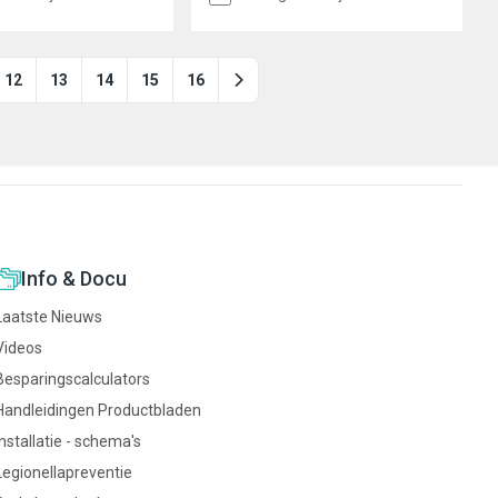
12
13
14
15
16
Info & Docu
Laatste Nieuws
Videos
Besparingscalculators
Handleidingen Productbladen
Installatie - schema's
Legionellapreventie