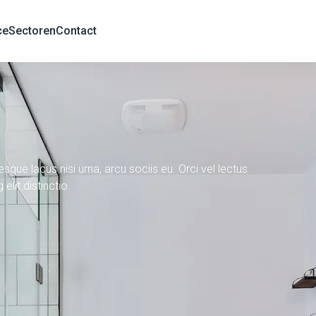
ce
Sectoren
Contact
sque lacus nisi urna, arcu sociis eu. Orci vel lectus
elit distinctio.