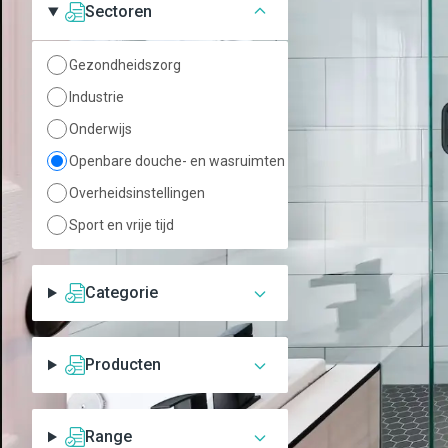
Sectoren
Gezondheidszorg
Industrie
Onderwijs
Rada kunststof
Openbare douche- en wasruimten
magneetventiel
Overheidsinstellingen
Kunststof magneetventie
kogelafsluiter, en vuilfilter.
Sport en vrije tijd
Spanningsloos gesloten 
behuizing van glasvezelve
kunststof. Aansluiting 15
Toevoegen aan lijst
Categorie
Producten
Range