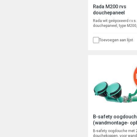
Rada M200 rvs
douchepaneel
Rada wit geëpoxeerd r.v.s.
douchepaneel, type M200
geïntegreerde, door de ge
bedienen, thermostaatkr
Toevoegen aan lijst
mogelijkheid om de kraan
wijze handmatig thermisc
desinfecteren. Waterbesp
robuust, met Mono Contro
druktoetsbediening. Met 
spoeltijd van 30 sec. en 
cyclusspoeling van 60 sec
geen gebruik, met start-st
Met waterbesparende dou
type Rada VR106RC met 
laag verbruik. Met kogelafs
magneetventiel en flexibe
slangaansluitingen met ½”
voor boven- of achteraansl
Inclusief Rada netadapte
AC.
B-safety oogdouch
(wandmontage- op
B-safety oogdouche met 
douchekoppen, voor wan