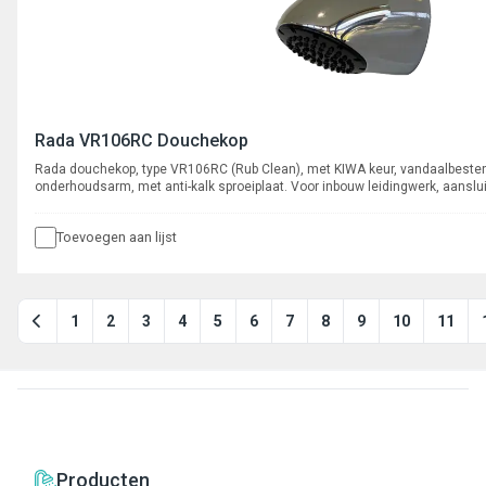
Rada VR106RC Douchekop
Rada douchekop, type VR106RC (Rub Clean), met KIWA keur, vandaalbeste
onderhoudsarm, met anti-kalk sproeiplaat. Voor inbouw leidingwerk, aanslu
ingebouwde r.v.s. zeef en volumestroombegrenzer 6 l/min.
Toevoegen aan lijst
1
2
3
4
5
6
7
8
9
10
11
Producten