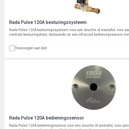
Rada Pulse 120A besturingssysteem
Rada Pulse 120A besturingssysteem voor een douche of wastafel, voor aan
centrale besturingskast, bestaande uit een infrarood bedieningssensor m
wandmontage met 3 meter kabel en een ½” magneetventiel met kogelafslui
Toevoegen aan lijst
Rada Pulse 120A bedieningssensor
Rada Pulse 120A bedieningssensor voor een douche of wastafel, voor aans