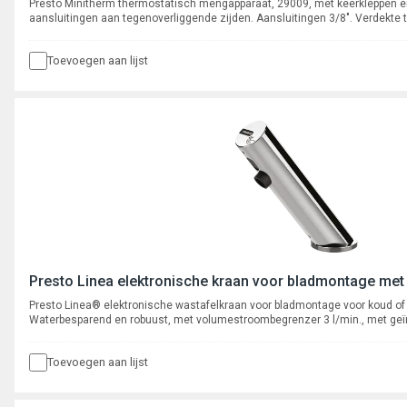
Presto Minitherm thermostatisch mengapparaat, 29009, met keerkleppen en 
aansluitingen aan tegenoverliggende zijden. Aansluitingen 3/8". Verdekte t
inbus.
Toevoegen aan lijst
Presto Linea elektronische kraan voor bladmontage met b
Presto Linea® elektronische wastafelkraan voor bladmontage voor koud o
Waterbesparend en robuust, met volumestroombegrenzer 3 l/min., met geïnt
magneetventiel en electronica. Voorzien van een instelbare cyclusspoeling 
Toevoegen aan lijst