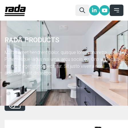
RADA PRODUCTS
Mattis amet hendrerit dolor, quisque lorem pharetra.
Pellentesque lacus nisi urna, arcu sociis eu. Orci vel lectus
nisl eget eget ut consectetur. Sit justo viverra non
adipisicing elit distinctio.