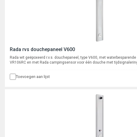
Rada rvs douchepaneel V600
Rada wit geëpoxeerd r.v.s. douchepaneel, type V600, met waterbesparende
VR106RC en met Rada campingsensor voor één douche met tijdsignalering 
piëzo bedieningssensor met geïntegreerde electronica en 10 led's. Met inste
blokkeertijd en cyclusspoeling. Koppelbaar in een netwerk. Netadapter apart 
Toevoegen aan lijst