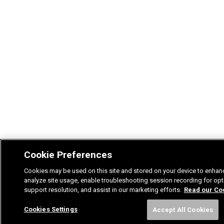
Cookie Preferences
Cookies may be used on this site and stored on your device to enhanc
analyze site usage, enable troubleshooting session recording for o
support resolution, and assist in our marketing efforts.
Read our Coo
Cookies Settings
Accept All Cookies