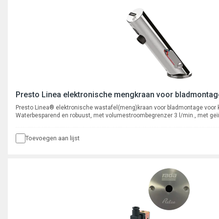
Presto Linea elektronische mengkraan voor bladmontage
Presto Linea® elektronische wastafel(meng)kraan voor bladmontage voor 
Waterbesparend en robuust, met volumestroombegrenzer 3 l/min., met geïnt
magneetventiel en electronica. Voorzien van een instelbare cyclusspoeling 
Toevoegen aan lijst