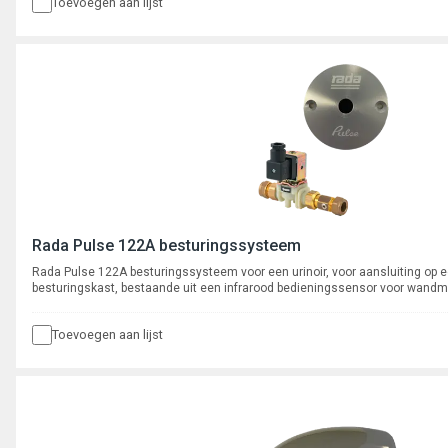
Toevoegen aan lijst
Rada Pulse 122A besturingssysteem
Rada Pulse 122A besturingssysteem voor een urinoir, voor aansluiting op 
besturingskast, bestaande uit een infrarood bedieningssensor voor wand
een ½” magneetventiel met kogelafsluiter, aansluitingen 15 mm knel.
Toevoegen aan lijst