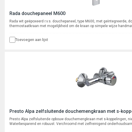
Rada douchepaneel M600
Rada wit geëpoxeerd r.v.s. douchepaneel, type M600, met geïntegreerde, do
thermostaatkraan met mogelijkheid om de kraan op simpele wijze handmat
Met Rada waterbesparende douchekop, type Rada VR106RC en met campi
tijdsignalering via led's. Bestaande uit een piëzo bedieningssensor met ge
Toevoegen aan lijst
led's. Met instelbare spoeltijd, pauzetijd, blokkeertijd en cyclusspoeling. K
Netadapter apart te bestellen.
Presto Alpa zelfsluitende douchemengkraan met s-kopp
Presto Alpa zelfsluitende opbouw douchemengkraan met s-koppelingen, nie
Waterbesparend en robuust. Verchroomd met zelfreinigend onderhoudsar