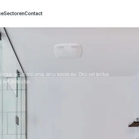
ce
Sectoren
Contact
sque lacus nisi urna, arcu sociis eu. Orci vel lectus
elit distinctio.