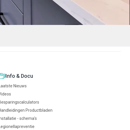
Info & Docu
Laatste Nieuws
Videos
Besparingscalculators
Handleidingen Productbladen
Installatie - schema's
Legionellapreventie