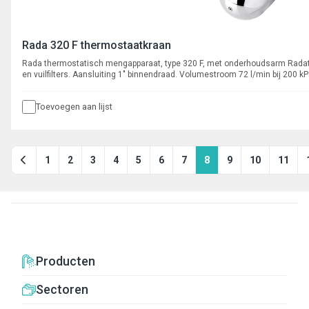
Rada 320 F thermostaatkraan
Rada thermostatisch mengapparaat, type 320 F, met onderhoudsarm Radat
en vuilfilters. Aansluiting 1" binnendraad. Volumestroom 72 l/min bij 200 kP
Toevoegen aan lijst
1
2
3
4
5
6
7
8
9
10
11
Producten
Sectoren