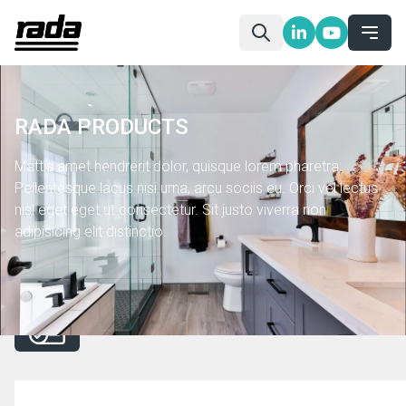
RADA PRODUCTS
Mattis amet hendrerit dolor, quisque lorem pharetra.
Pellentesque lacus nisi urna, arcu sociis eu. Orci vel lectus
nisl eget eget ut consectetur. Sit justo viverra non
adipisicing elit distinctio.