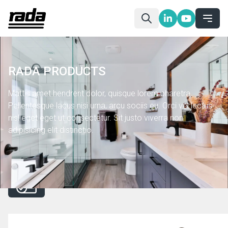
RADA PRODUCTS
Mattis amet hendrerit dolor, quisque lorem pharetra.
Pellentesque lacus nisi urna, arcu sociis eu. Orci vel lectus
nisl eget eget ut consectetur. Sit justo viverra non
adipisicing elit distinctio.