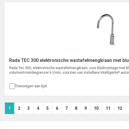
Rada TEC 300 elektronische wastafelmengkraan met blue
Rada Tec 300, elektronische wastafelmengkraan, voor bladmontage met bl
volumestroombegrenzer 6 l/min, voorzien van instelbare intelligente* aut
actief infrarood systeem. Programmeerbaar en uit te lezen via bluetooth Ap
350 cyclusspoelingen.
Toevoegen aan lijst
1
2
3
4
5
6
7
8
9
10
11
12