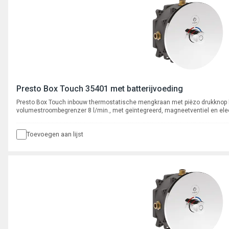
Presto Box Touch 35401 met batterijvoeding
Presto Box Touch inbouw thermostatische mengkraan met piëzo drukknop 
volumestroombegrenzer 8 l/min., met geïntegreerd, magneetventiel en ele
verchroomde metalen afdekplaat.
Toevoegen aan lijst