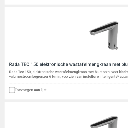
Rada TEC 150 elektronische wastafelmengkraan met blue
Rada Tec 150, elektronische wastafelmengkraan met bluetooth, voor blad
volumestroombegrenzer 6 l/min, voorzien van instelbare intelligente* aut
actief infrarood systeem. Programmeerbaar en uit te lezen via bluetooth Ap
350 cyclusspoelingen.
Toevoegen aan lijst