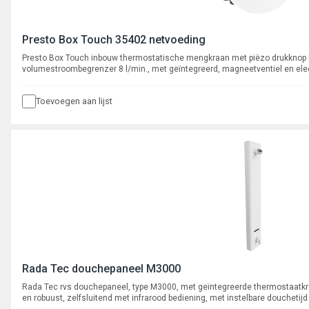
Presto Box Touch 35402 netvoeding
Presto Box Touch inbouw thermostatische mengkraan met piëzo drukknop 
volumestroombegrenzer 8 l/min., met geïntegreerd, magneetventiel en ele
verchroomde metalen afdekplaat.
Toevoegen aan lijst
Rada Tec douchepaneel M3000
Rada Tec rvs douchepaneel, type M3000, met geïntegreerde thermostaat
en robuust, zelfsluitend met infrarood bediening, met instelbare douchetijd