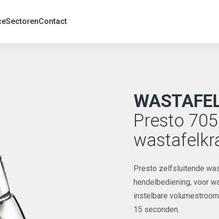
ce
Sectoren
Contact
WASTAFE
Presto 705
wastafelkr
Presto zelfsluitende was
hendelbediening, voor 
instelbare volumestroom 
15 seconden.