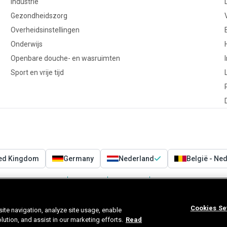
Industrie
Gezondheidszorg
Overheidsinstellingen
Onderwijs
Openbare douche- en wasruimten
Sport en vrije tijd
ted Kingdom
Germany
Nederland
België - Ne
Voorwaarden
Privacy
Cookies
Cookies Settings
Cookies Se
ite navigation, analyze site usage, enable
tion, and assist in our marketing efforts.
Read