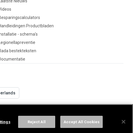
Laatste Nieuws
Videos
Besparingscalculators
Handleidingen Productbladen
Installatie - schema's
Legionellapreventie
Rada bestekteksten
Documentatie
derlands
ttings
Reject All
Accept All Cookies