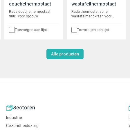
douchethermostaat
wastafelthermostaat
Rada douchethermostaat
Rada thermostatische
9001 voor opbouw
wastafelmengkraan voor
bladmontage
Toevoegen aan lijst
Toevoegen aan lijst
Alle producten
Sectoren
Industrie
Gezondheidszorg