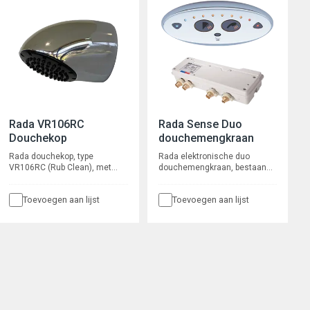
buitendraad.
Rada VR106RC
Rada Sense Duo
Douchekop
douchemengkraan
Rada douchekop, type
Rada elektronische duo
VR106RC (Rub Clean), met
douchemengkraan, bestaande
KIWA keur, vandaalbestendig,
uit een, uit het zicht te
waterbesparend en
monteren, mengkraan in een
Toevoegen aan lijst
Toevoegen aan lijst
onderhoudsarm, met anti-kalk
besturingskast en een
sproeiplaat. Voor inbouw
bedieningspaneel voor
leidingwerk, aansluiting ½”
wandmontage. Het
buitendraad. Met
bedieningspaneel biedt non-
ingebouwde r.v.s. zeef en
touche bediening voor
volumestroombegrenzer 6
activering en
l/min.
temperatuurkeuze.