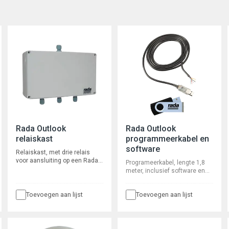
Rada Outlook
Rada Outlook
relaiskast
programmeerkabel en
software
Relaiskast, met drie relais
voor aansluiting op een Rada
Programeerkabel, lengte 1,8
Outlook sensorbox, voor
meter, inclusief software en
activering van bijvoorveeld
usb-stick voor het inregelen
ventilatie.
van het Rada Outlook
Toevoegen aan lijst
Toevoegen aan lijst
systemen en het uitlezen en
bewaren van
cyclusspoelrapportages.