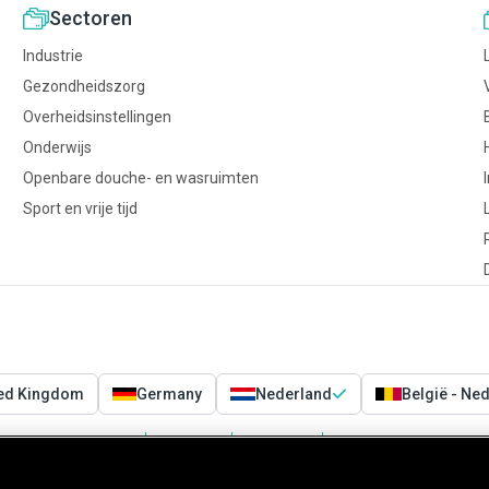
Sectoren
Industrie
Gezondheidszorg
Overheidsinstellingen
Onderwijs
Openbare douche- en wasruimten
Sport en vrije tijd
ted Kingdom
Germany
Nederland
België - Ne
Voorwaarden
Privacy
Cookies
Cookies Settings