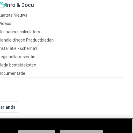
Info & Docu
Laatste Nieuws
Videos
Besparingscalculators
Handleidingen Productbladen
Installatie - schema's
Legionellapreventie
Rada bestekteksten
Documentatie
derlands