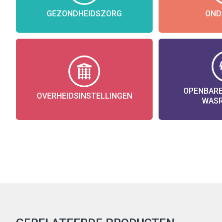
GEZONDHEIDSZORG
OND
OPENBARE
OVERHEIDSINSTELLINGEN
WAS