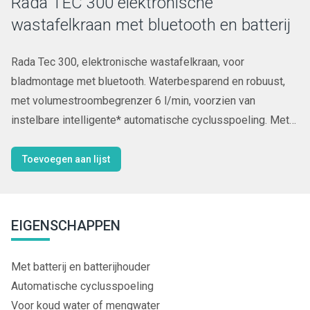
Rada TEC 300 elektronische
wastafelkraan met bluetooth en batterij
Rada Tec 300, elektronische wastafelkraan, voor
bladmontage met bluetooth. Waterbesparend en robuust,
met volumestroombegrenzer 6 l/min, voorzien van
instelbare intelligente* automatische cyclusspoeling. Met
autofocus, actief infrarood systeem. Programmeerbaar en
uit te lezen via bluetooth App, met registratie van max.
Toevoegen aan lijst
350 cyclusspoelingen.
EIGENSCHAPPEN
Met batterij en batterijhouder
Automatische cyclusspoeling
Voor koud water of mengwater