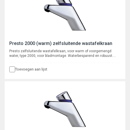
Presto 2000 (warm) zelfsluitende wastafelkraan
Presto zelfsluitende wastafelkraan, voor warm of voorgemengd
water, type 2000, voor bladmontage. Waterbesparend en robuust.
Verchroomd met instelbare volumestroom en zelfreinigend
onderhoudsarm binnenwerk. Spoeltijd ca. 8-16 seconden.
Toevoegen aan lijst