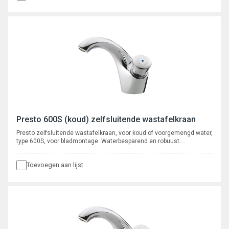
Presto 600S (koud) zelfsluitende wastafelkraan
Presto zelfsluitende wastafelkraan, voor koud of voorgemengd water,
type 600S, voor bladmontage. Waterbesparend en robuust.
Verchroomd met instelbare volumestroom en zelfreinigend
onderhoudsarm binnenwerk. Spoeltijd ca. 15 seconden.
Toevoegen aan lijst