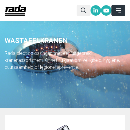
WASTAFELKRANEN
Rada biedt oplossingen met een uitgebreid
kranenassortiment. Of het nu gaat om veiligheid, hygiëne,
duurzaamheid of legionellapreventie.