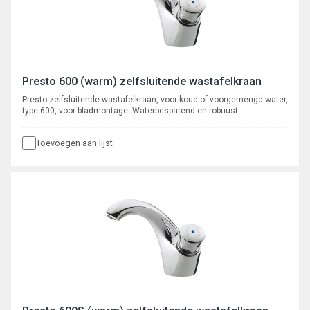
Presto 600 (warm) zelfsluitende wastafelkraan
Presto zelfsluitende wastafelkraan, voor koud of voorgemengd water,
type 600, voor bladmontage. Waterbesparend en robuust.
Verchroomd met instelbare volumestroom en zelfreinigend
onderhoudsarm binnenwerk. Spoeltijd ca. 15 seconden.
Toevoegen aan lijst