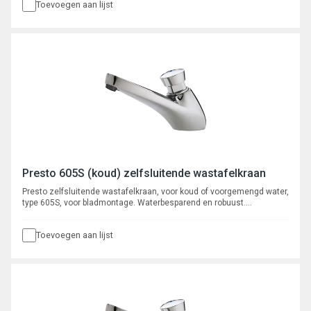
Toevoegen aan lijst
Presto 605S (koud) zelfsluitende wastafelkraan
Presto zelfsluitende wastafelkraan, voor koud of voorgemengd water,
type 605S, voor bladmontage. Waterbesparend en robuust.
Verchroomd met instelbare volumestroom en zelfreinigend
onderhoudsarm binnenwerk. Spoeltijd ca. 15 seconden.
Toevoegen aan lijst