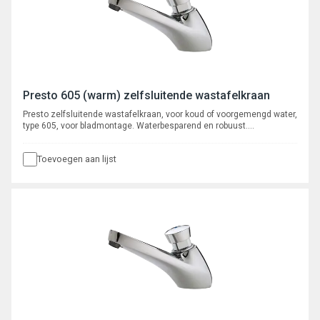
Presto 605 (warm) zelfsluitende wastafelkraan
Presto zelfsluitende wastafelkraan, voor koud of voorgemengd water,
type 605, voor bladmontage. Waterbesparend en robuust.
Verchroomd met instelbare volumestroom en zelfreinigend
onderhoudsarm binnenwerk. Spoeltijd ca. 15 seconden.
Toevoegen aan lijst