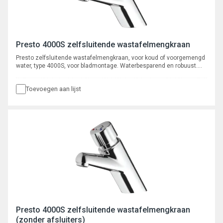
Presto 4000S zelfsluitende wastafelmengkraan
Presto zelfsluitende wastafelmengkraan, voor koud of voorgemengd
water, type 4000S, voor bladmontage. Waterbesparend en robuust.
Verchroomd met instelbare volumestroom en zelfreinigend
onderhoudsarm binnenwerk. Spoeltijd ca. 15 seconden.
Toevoegen aan lijst
Presto 4000S zelfsluitende wastafelmengkraan
(zonder afsluiters)