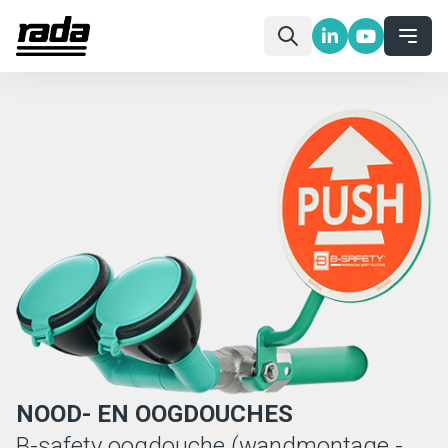
NOOD- EN OOGDOUCHES
B-safety oogdouche (wandmontage -