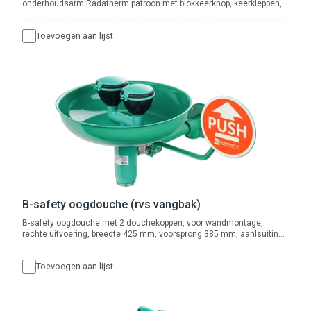
onderhoudsarm Radatherm patroon met blokkeerknop, keerkleppen,
vuilfilters en afsluiters. Aansluiting 1" binnendraad. Volumestroom 72
l/min bij 200kPa drukverlies.
Toevoegen aan lijst
B-safety oogdouche (rvs vangbak)
B-safety oogdouche met 2 douchekoppen, voor wandmontage,
rechte uitvoering, breedte 425 mm, voorsprong 385 mm, aanlsuiting
3/4" binnendraad. Afvoer 5/4" buitendraad.
Toevoegen aan lijst