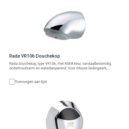
½” wartel voor boven- of achteraansluiting.
Rada VR106 Douchekop
Rada douchekop, type VR106, met KIWA keur, vandaalbestendig,
onderhoudsarm en waterbesparend. Voor inbouw leidingwerk,
aansluiting ½” buitendraad. Met ingebouwde r.v.s. zeef en
volumestroom-begrenzer 6 l/min.
Toevoegen aan lijst