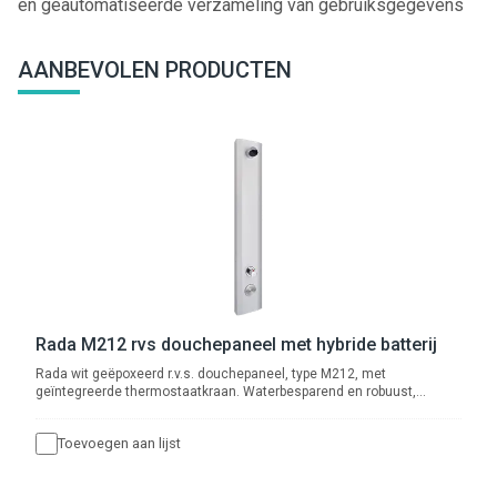
en geautomatiseerde verzameling van gebruiksgegevens
AANBEVOLEN PRODUCTEN
Rada M212 rvs douchepaneel met hybride batterij
Rada wit geëpoxeerd r.v.s. douchepaneel, type M212, met
geïntegreerde thermostaatkraan. Waterbesparend en robuust,
zelfsluitend met piëzo druktoetsbediening met instelbare douchetijd
en cyclusspoeling. Wordt geleverd met magneetventiel en
Toevoegen aan lijst
geïntegreerde HEC batterij met levensduur van minimaal 10 jaar. Met
waterbesparende douchekop, type Rada VR106RC. Met afsluiters en
flexibele slangaansluitingen met