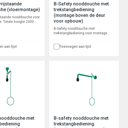
vrijstaande
B-Safety nooddouche met
he (vloermontage)
trekstangbediening
(montage boven de deur
jstaande nooddouche voor
voor opbouw)
. Totale hoogte 2300
ong 625 mm, lengte
B-Safety nooddouche met
0 mm, aansluiting 1 1/4"
trekstangbediening voor montage
boven de deur, voor opbouw
leidingwerk. Voorsprong 630 mm,
n aan lijst
Toevoegen aan lijst
installatiehoogte 2345 mm, lengte
trekstang 700 mm, aansluiting 3/4"
binnendraad.
 nooddouche met
B-safety nooddouche met
bediening
trekstangbediening