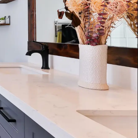
 oogdouche (rvs
B-safety oogdouche
(wandmontage- opbouw)
gdouche met 2
B-safety oogdouche met 2
n, voor wandmontage,
douchekoppen, voor wandmontage,
ering, breedte 425 mm,
uitvoering 45°, breedte 240mm.,
85 mm, aanlsuiting 3/4"
voorsprong 330mm, Volumestroom
 Afvoer 5/4" buitendraad.
14 l/min, aansluiting 1/2" buitendraad
voor opbouw leidingwerk.
n aan lijst
Toevoegen aan lijst