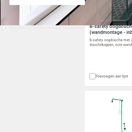
Filter wissen
B-safety oogdouch
(wandmontage - in
B-safety oogdouche met 
douchekoppen, voor wan
uitvoering 45°, breedte 
inbouw leidingwerk. Vol
l/min, aansluiting 3/4" bu
Toevoegen aan lijst