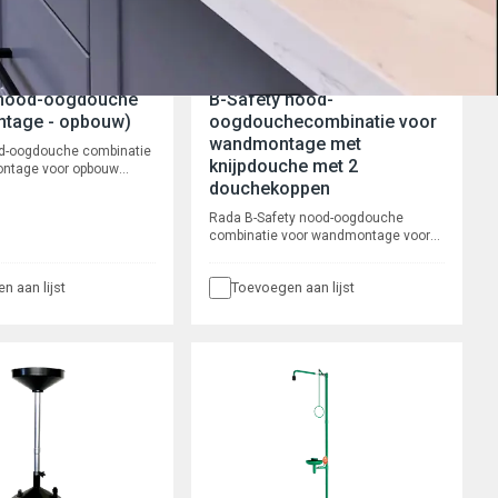
 nood-oogdouche
B-Safety nood-
tage - opbouw)
oogdouchecombinatie voor
wandmontage met
od-oogdouche combinatie
knijpdouche met 2
ntage voor opbouw
douchekoppen
met rvs opvangbak.
25, totale hoogte 1625
Rada B-Safety nood-oogdouche
trekstang 700 mm,
combinatie voor wandmontage voor
3/4" binnendraad.
opbouw leidingwerk met knijp-douche
met twee douchekoppen. Voorsprong
n aan lijst
Toevoegen aan lijst
625, totale hoogte 1625 mm, lengte
trekstang 700 mm, aansluiting ¾"
binnendraad.