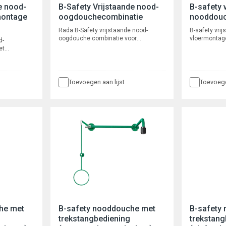
e nood-
B-Safety Vrijstaande nood-
B-safety 
montage
oogdouchecombinatie
nooddouc
Rada B-Safety vrijstaande nood-
B-safety vri
oogdouche combinatie voor
vloermontage
d-
vloermontage. Totale hoogte 2300
mm, voorspr
et
mm, voorsprong 625 mm, lengte
trekstang 70
chekop voor
trekstang 700 mm, aansluiting 1¼"
binnendraad.
gte 2300
binnendraad.
lengte
ting 1 1/4"
Toevoegen aan lijst
Toevoege
he met
B-safety nooddouche met
B-safety
trekstangbediening
trekstang