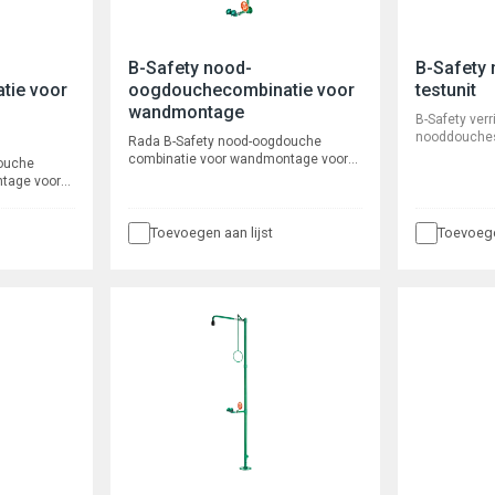
B-Safety nood-
B-Safety
tie voor
oogdouchecombinatie voor
testunit
wandmontage
B-Safety verr
nooddouches
Rada B-Safety nood-oogdouche
testen zonde
combinatie voor wandmontage voor
ouche
testunit best
opbouw leidingwerk. Voorsprong 625,
tage voor
eenvoudig uit
totale hoogte 1625 mm, lengte
nijp-douche
opslag. Tanki
trekstang 700 mm, aansluiting ¾"
sprong 625,
kg, afmetinge
binnendraad.
Toevoegen aan lijst
Toevoege
engte
440 mm.
iting ¾"