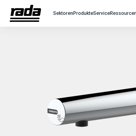
Sektoren
Produkte
Service
Ressource
X
Search
Suche
nach
Produkten
oder
Informationen