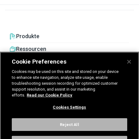
Produkte
Ressourcen
Cookie Preferences
Cookies may be used on this site and stored on your device
to enhance site navigation, analyze site usage, enable
troubleshooting session recording for optimized customer
United Kingdom
Germany
Nederland
support resolution, and assist in our marketing
efforts.
Read our Cookie Policy
België - Nederlands
Cookies Settings
AGB
Datenschutz
Cookies
Impressum
Kontakt
Cookies Settings
Reject All