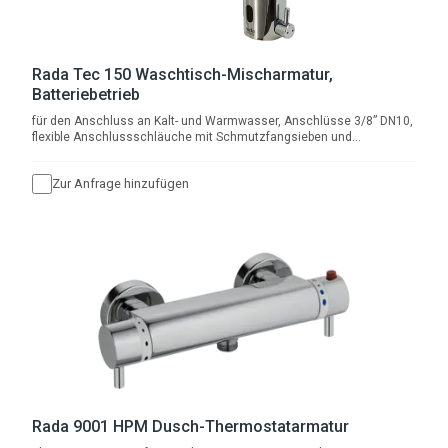
Rada Tec 150 Waschtisch-Mischarmatur,
Batteriebetrieb
für den Anschluss an Kalt- und Warmwasser, Anschlüsse 3/8” DN10,
flexible Anschlussschläuche mit Schmutzfangsieben und
Rückschlagventilen, mit Batterie 6V Typ CRP2, Auslaufhöhe 114 mm
mit Ausladung 122 mm, Strahlwinkel 20°, Durchfluss 6 l/min bei 3 bar,
Zur Anfrage hinzufügen
mit programmierbarer Hygienespülfunktion.
Rada 9001 HPM Dusch-Thermostatarmatur