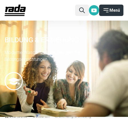
Menü
BILDUNG & ERZIEHUNG
Moderne Wasch- und Duschräume für
Bildungseinrichtungen
Startseite
Sektoren
Erziehung & Bildung