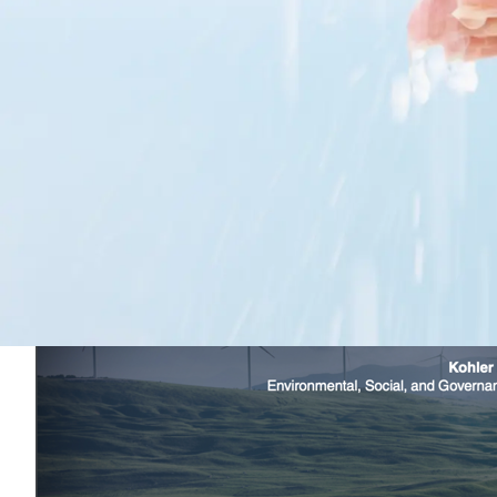
Planeten, unsere Gemeinden und unsere Mitarbeiter zu hab
Im Laufe unserer 100-jährigen Geschichte haben wir durch 
gearbeitet - nicht nur für unsere Kunden, sondern auch für
Governance-Bericht (ESG-Bericht) möchten wir die Fortschrit
Geschäftsabläufe und darüber hinaus einbinden können.
Nachhaltigkeit ist ein wichtiger Weg, und wir möchten Sie 
Kohler Mira ESG-Bericht 2022 (Englisch):