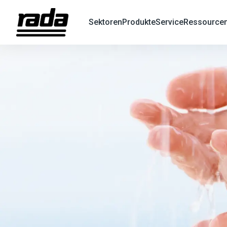
Sektoren
Produkte
Service
Ressource
X
Search
Suche
nach
Produkten
oder
Informationen
Startseite
Über uns
Nachhaltigkeit
Unsere Verpflichtung zu langfristiger Nachhaltigkeit
Nachhaltigkeit ist für Unternehmen nicht mehr nur eine Opti