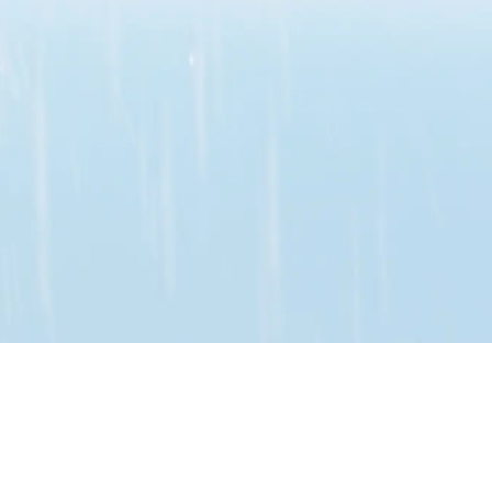
nerschaften kontinuierlich an nachhaltigeren Lösungen
ansparenz, und mit unserem ersten Umwelt-, Sozial- und
 wie wir die Nachhaltigkeit weiter in unsere täglichen
en.