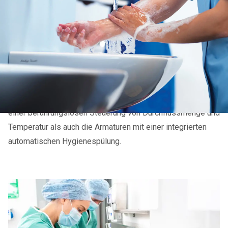
In Krankenhäusern und Pflegeheimen sowie vergleichbaren
Einrichtungen sind höchste Hygienestandards zu erfüllen.
Es gilt die Übertragung von Infektionen und
Krankheitserregern sicher und präventiv zu vermeiden.
Dieser Herausforderung stellt sich Rada bereits seit vielen
Jahren und entwickelt nachhaltige Lösungen zum Schutz
der Gesundheit. Dazu gehört beispielhaft Rada Sense mit
einer berührungslosen Steuerung von Durchflussmenge und
Temperatur als auch die Armaturen mit einer integrierten
automatischen Hygienespülung.