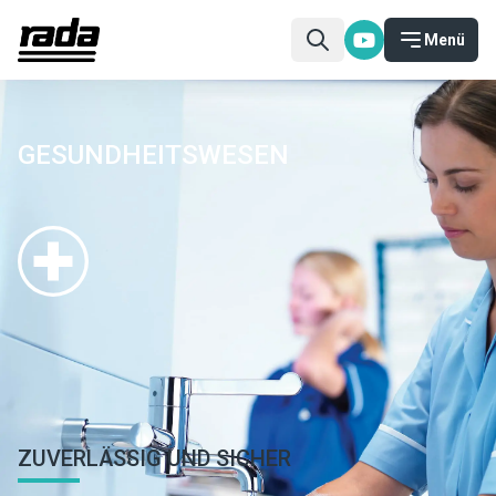
Menü
GESUNDHEITSWESEN
Startseite
Sektoren
Gesundheitswesen
ZUVERLÄSSIG UND SICHER