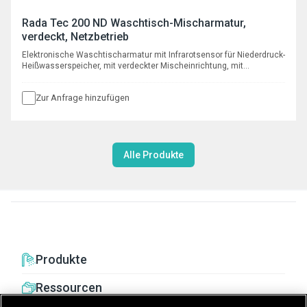
Rada Tec 200 ND Waschtisch-Mischarmatur,
verdeckt, Netzbetrieb
Elektronische Waschtischarmatur mit Infrarotsensor für Niederdruck-
Heißwasserspeicher, mit verdeckter Mischeinrichtung, mit
automatischer programmierbarer Hygienespülfunktion, mit
Steckernetzteil 230 V AC / 6 V DC
Zur Anfrage hinzufügen
Alle Produkte
Produkte
Ressourcen