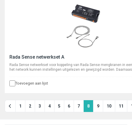
Rada Sense netwerkset A
Rada Sense netwerkset voor koppeling van Rada Sense mengkranen in een
het network kunnen instellingen uitgelezen en gewijzigd worden. Daarnaa
cyclusspoelingen geregistreerd en opgeslagen.
Toevoegen aan lijst
1
2
3
4
5
6
7
8
9
10
11