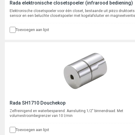
Rada elektronische closetspoeler (infrarood bediening)
Elektronische closetspoeler voor één closet, bestaande uit piëzo druktoets 
sensor en een beluchte closetspoeler met kogelafsluiter en magneetventie
(12V). Aansluiting waterzijdig 1" op kogelkraan, aansluiting valpijp, Ø 28m
spoeltijden 7-9 sec.
Toevoegen aan lijst
Rada SH1710 Douchekop
Zelfreinigend en waterbesparend. Aansluiting 1/2" binnendraad. Met
volumestroombegrenzer van 10 l/min
Toevoegen aan lijst