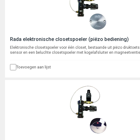
Rada elektronische closetspoeler (piëzo bediening)
Elektronische closetspoeler voor één closet, bestaande uit piëzo druktoets 
sensor en een beluchte closetspoeler met kogelafsluiter en magneetventie
(12V). Aansluiting waterzijdig 1" op kogelkraan, aansluiting valpijp, Ø 28m
spoeltijden 7-9 sec.
Toevoegen aan lijst