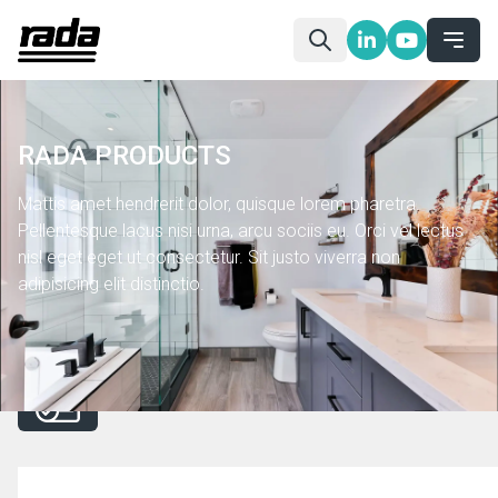
RADA PRODUCTS
Mattis amet hendrerit dolor, quisque lorem pharetra.
Pellentesque lacus nisi urna, arcu sociis eu. Orci vel lectus
nisl eget eget ut consectetur. Sit justo viverra non
adipisicing elit distinctio.