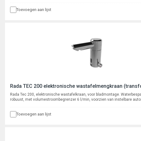
cyclusspoeling. Met flexibele slangaansluiting, aansluiting 3/8" binnendraa
uitloop.
Toevoegen aan lijst
Rada TEC 200 elektronische wastafelmengkraan (transf
Rada Tec 200, elektronische wastafelkraan, voor bladmontage. Waterbesp
robuust, met volumestroombegrenzer 6 l/min, voorzien van instelbare aut
cyclusspoeling. Met flexibele slangaansluitingen, aansluiting 3/8" binnendr
Toevoegen aan lijst