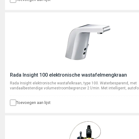
Rada Insight 100 elektronische wastafelmengkraan
Rada Insight elektronische wastafelkraan, type 100. Waterbesparend, met
vandaalbestendige volumestroombegrenzer 2 l/min. Met intelligent, autofo
systeem. Inclusief hybride energiecel met levensduur van minimaal 30 jaar
Toevoegen aan lijst